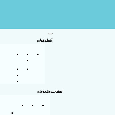
آبنما و فواره
استخر،سونا،جکوزی