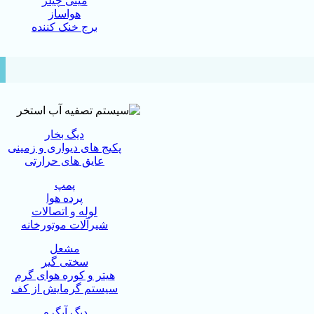
مینی چیلر
هواساز
برج خنک کننده
دیگ بخار
پکیج های دیواری و زمینی
عایق های حرارتی
پمپ
پرده هوا
لوله و اتصالات
شیرآلات موتورخانه
مشعل
سختی گیر
هیتر و کوره هوای گرم
سیستم گرمایش از کف
دیگ آبگرم