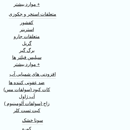
+ موارد بیشتر
متعلقات استخر و جکوزی
کفشور
استرینر
متعلقات جارو
گریل
برگ گیر
سیلیس فیلتر ها
+ موارد بیشتر
افزودنی های شمیایی آب
ضد عفونی کننده ها
کات کبود (سولفات مس)
آب ژاول
زاج (سولفات آلومینیوم )
کیت تست کلر
سونا خشک
کوره