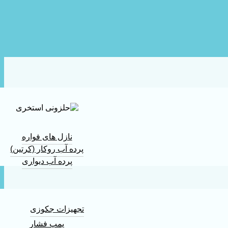
نازل های فواره
پرده آب روکار (کرتین)
پرده آب دیواری
تجهیزات جکوزی
پمپ فشار