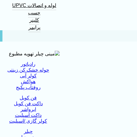
لوله و اتصالات UPVC
چسب
کلینر
پرایمر
رادیاتور
حوله خشک کن زینتی
کولر آبی
هواکش
روفتاب پکیج
فن کویل
داکت فن کویل
ایرواشر
داکت اسپلیت
کولر گازی /اسپلیت
چیلر